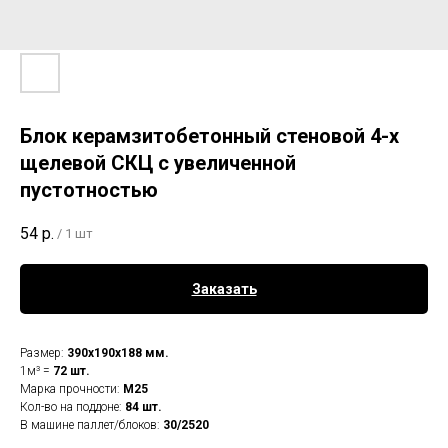
Блок керамзитобетонный стеновой 4-х
щелевой СКЦ с увеличенной
пустотностью
54
р.
/
1 шт
Заказать
Размер:
390х190х188 мм.
1м³ =
72 шт.
Марка прочности:
М25
Кол-во на поддоне:
84 шт.
В машине паллет/блоков:
30/2520